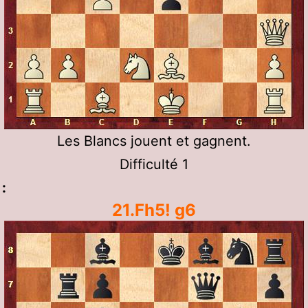
Les Blancs jouent et gagnent.
Difficulté 1
:
21.Fh5! g6