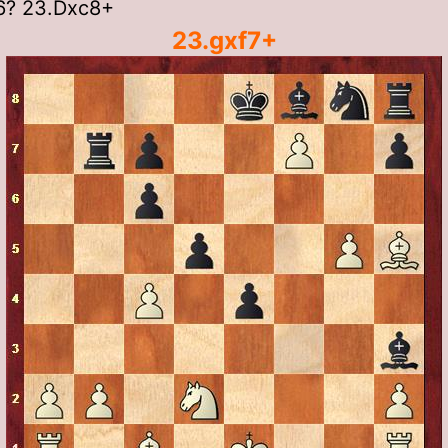
? 23.Dxc8+
23.gxf7+