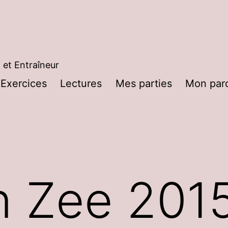
 et Entraîneur
Exercices
Lectures
Mes parties
Mon par
rir
nu
n Zee 201