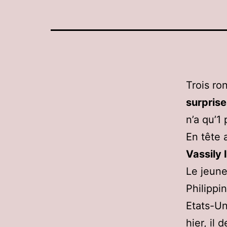
Trois ro
surprise
n’a qu’1 
En tête 
Vassily
Le jeun
Philippi
Etats-Un
hier, il 