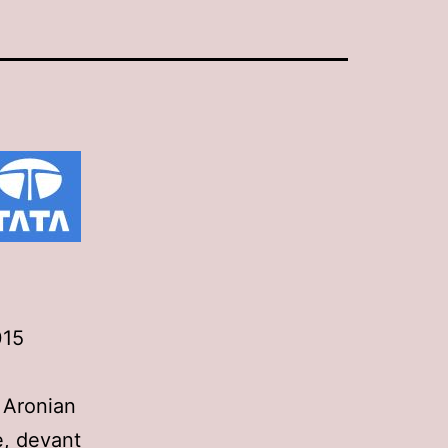
t Aronian
e, devant