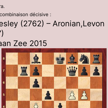
a.
 combinaison décisive :
sley (2762) – Aronian,Levon
7)
 aan Zee 2015