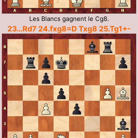
Les Blancs gagnent le Cg8.
23…Rd7 24.fxg8=D Txg8 25.Tg1+-