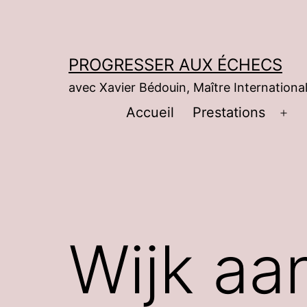
Aller
au
contenu
PROGRESSER AUX ÉCHECS
avec Xavier Bédouin, Maître International
Accueil
Prestations
Ouv
le
me
Wijk aa