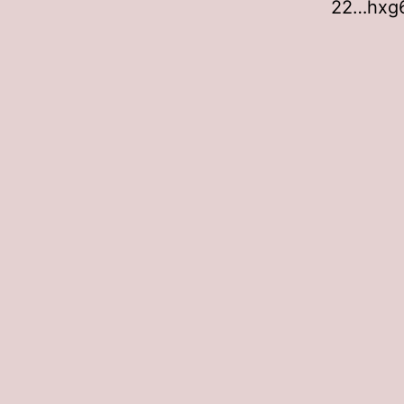
22…hxg6