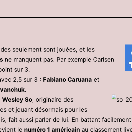
ndes seulement sont jouées, et les
s
ne manquent pas. Par exemple Carlsen
point sur 3.
avec 2,5 sur 3 :
Fabiano Caruana
et
 Ivanchuk
.
e
Wesley So
, originaire des
nes et jouant désormais pour les
is, fait aussi parler de lui. En battant facilemen
devient le
numéro 1 américain
au classement liv