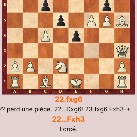
22.fxg6
?? perd une pièce. 22…Dxg6! 23.fxg6 Fxh3-+
22…Fxh3
Forcé.