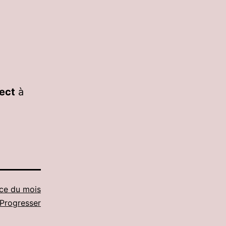
rect
à
ce du mois
Progresser