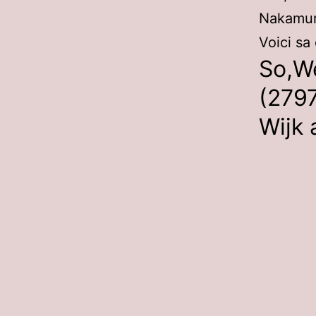
Nakamur
Voici sa
So,We
(279
Wijk