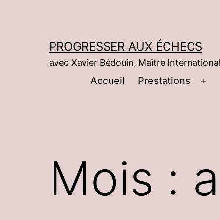
Aller
au
contenu
PROGRESSER AUX ÉCHECS
avec Xavier Bédouin, Maître International
Accueil
Prestations
Ouv
le
me
Mois :
a