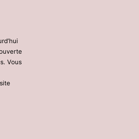
urd’hui
 ouverte
es. Vous
site
s