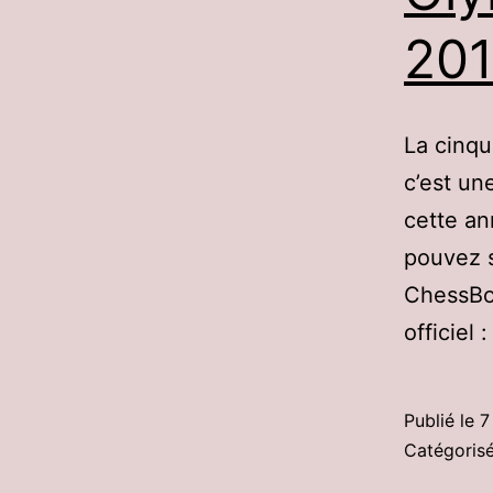
20
La cinqu
c’est un
cette an
pouvez s
ChessBo
officiel
Publié le
7
Catégori