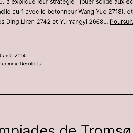
6) a expliqué leur stratégie : jouer solide aux é
facile au 1 avec le bétonneur Wang Yue 2718), et
es Ding Liren 2742 et Yu Yangyi 2668…
Poursuiv
a
hine
emporte
4 août 2014
es
sé comme
Résultats
lympiades
mpiades de Tromsø