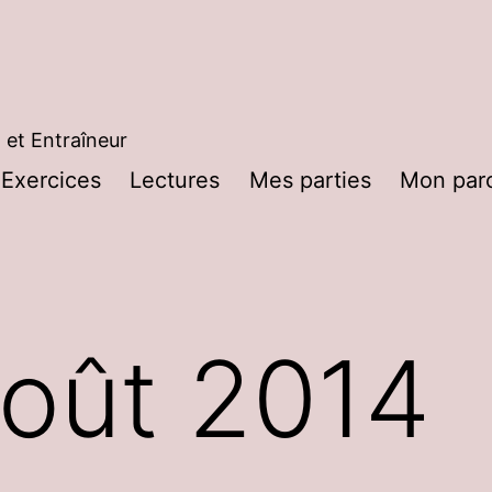
 et Entraîneur
Exercices
Lectures
Mes parties
Mon par
rir
nu
oût 2014