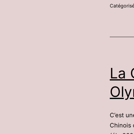
Catégori
La 
Oly
C’est un
Chinois 