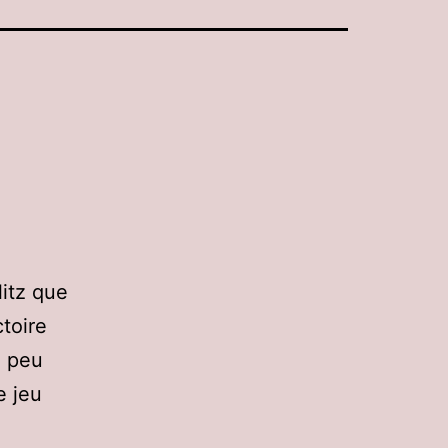
itz que
toire
n peu
e jeu