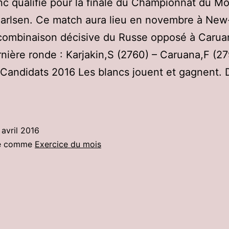
onc qualifié pour la finale du Championnat du M
arlsen. Ce match aura lieu en novembre à New
 combinaison décisive du Russe opposé à Carua
rnière ronde : Karjakin,S (2760) – Caruana,F (2
andidats 2016 Les blancs jouent et gagnent. Di
 avril 2016
sé comme
Exercice du mois