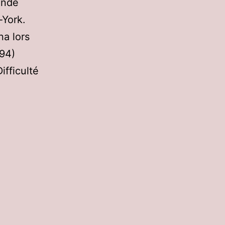
onde
-York.
na lors
794)
fficulté