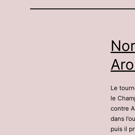
Nor
Aro
Le tourn
le Champ
contre A
dans l’ou
puis il p