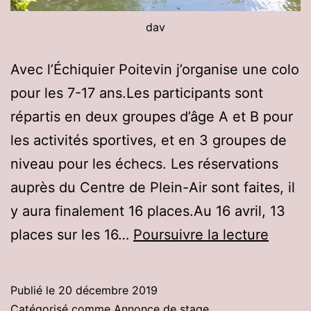
dav
Avec l’Échiquier Poitevin j’organise une colo
pour les 7-17 ans.Les participants sont
répartis en deux groupes d’âge A et B pour
les activités sportives, et en 3 groupes de
niveau pour les échecs. Les réservations
auprès du Centre de Plein-Air sont faites, il
y aura finalement 16 places.Au 16 avril, 13
Colo
places sur les 16…
Poursuivre la lecture
échec
sports
Publié le
20 décembre 2019
à
Catégorisé comme
Annonce de stage