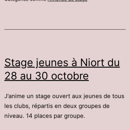
Lathu
du
5
au
10
juillet
Stage jeunes à Niort du
2020
28 au 30 octobre
J’anime un stage ouvert aux jeunes de tous
les clubs, répartis en deux groupes de
niveau. 14 places par groupe.