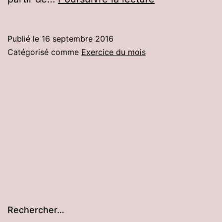
et
le
Publié le
16 septembre 2016
jeu
Catégorisé comme
Exercice du mois
dynamique
Rechercher…