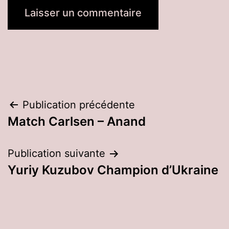
Navigation
Publication précédente
Match Carlsen – Anand
de
l’article
Publication suivante
Yuriy Kuzubov Champion d’Ukraine