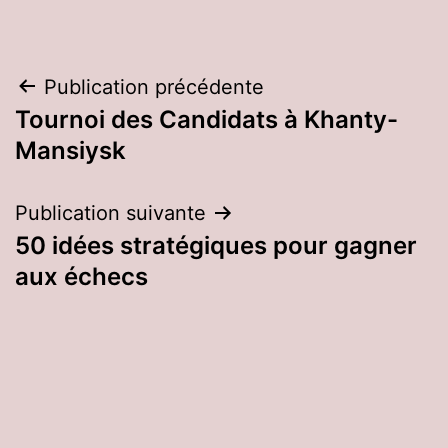
Navigation
Publication précédente
Tournoi des Candidats à Khanty-
de
Mansiysk
l’article
Publication suivante
50 idées stratégiques pour gagner
aux échecs