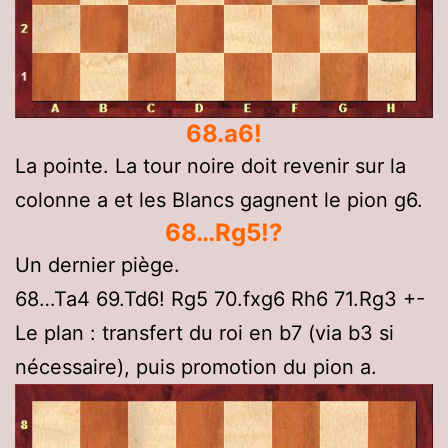
68.a6!
La pointe. La tour noire doit revenir sur la
colonne a et les Blancs gagnent le pion g6.
68…Rg5!?
Un dernier piège.
68…Ta4 69.Td6! Rg5 70.fxg6 Rh6 71.Rg3 +-
Le plan : transfert du roi en b7 (via b3 si
nécessaire), puis promotion du pion a.