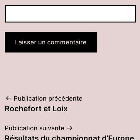
Navigation
Publication précédente
Rochefort et Loix
de
l’article
Publication suivante
Résultats du championnat d’Europe