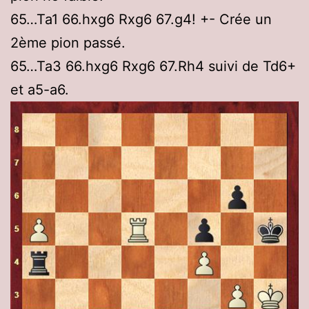
65…Ta1 66.hxg6 Rxg6 67.g4! +- Crée un
2ème pion passé.
65…Ta3 66.hxg6 Rxg6 67.Rh4 suivi de Td6+
et a5-a6.