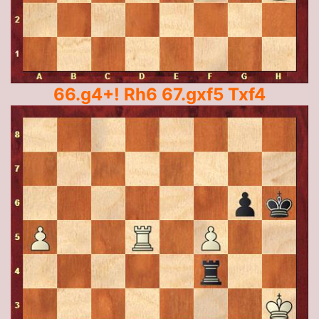
66.g4+! Rh6 67.gxf5 Txf4