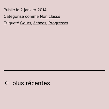
Monde
Publié le
2 janvier 2014
par
Catégorisé comme
Non classé
équipes
Étiqueté
Cours
,
échecs
,
Progresser
Pagination
plus récentes
des
publications