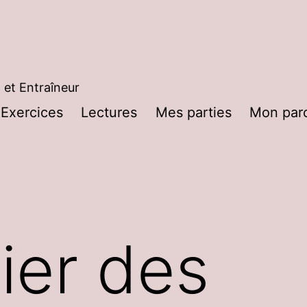
 et Entraîneur
Exercices
Lectures
Mes parties
Mon par
rir
nu
ier des