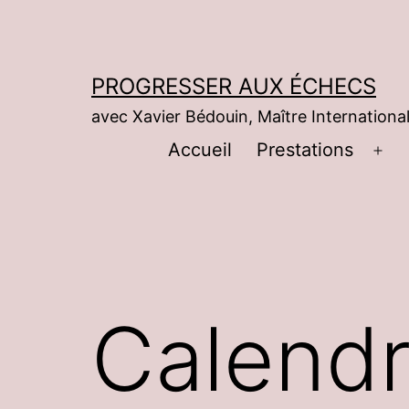
Aller
au
contenu
PROGRESSER AUX ÉCHECS
avec Xavier Bédouin, Maître International
Accueil
Prestations
Ouv
le
me
Calendr