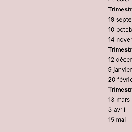
Trimestr
19 sept
10 octob
14 nove
Trimestr
12 déce
9 janvie
20 févri
Trimestr
13 mars
3 avril
15 mai