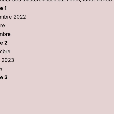
e 1
embre 2022
re
mbre
e 2
mbre
r 2023
er
e 3