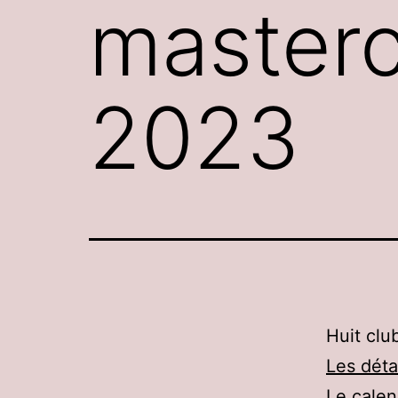
masterc
2023
Huit clu
Les déta
Le calen